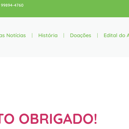
8) 99894-4760
as Notícias
História
Doações
Edital do 
a:
Leilão Ar
TO OBRIGADO!