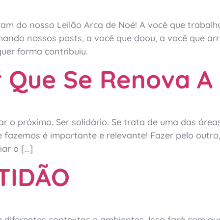
ram do nosso Leilão Arca de Noé! A você que trabalh
hando nossos posts, a você que doou, a você que ar
quer forma contribuiu.
 Que Se Renova A 
udar o próximo. Ser solidário. Se trata de uma das ár
fazemos é importante e relevante! Fazer pelo outro, 
ar o […]
TIDÃO
m diferentes contextos e ambientes. Isso fará com qu