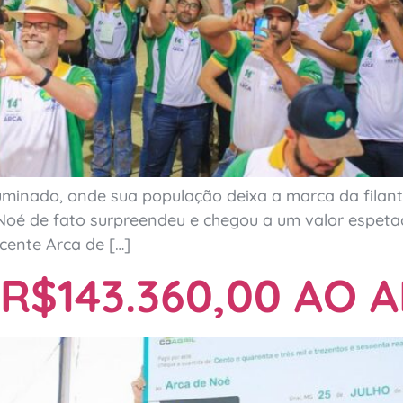
uminado, onde sua população deixa a marca da filantr
e Noé de fato surpreendeu e chegou a um valor espeta
cente Arca de […]
R$143.360,00 AO 